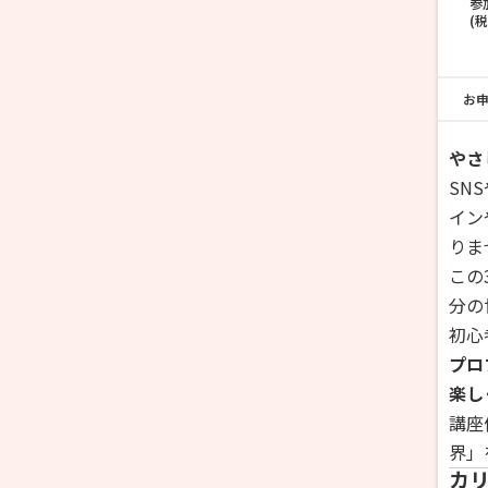
参
(
お
やさ
SN
イン
りま
この
分の
初心
プロ
楽し
講座
界」
カ