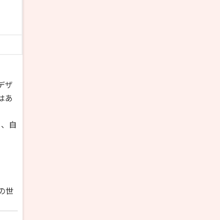
デザ
はあ
し、自
の世