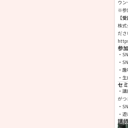
ウン
※参
【受
株式
ださ
http
参
・S
・S
・趣
・生
セ
・講
がつ
・S
・遊
講