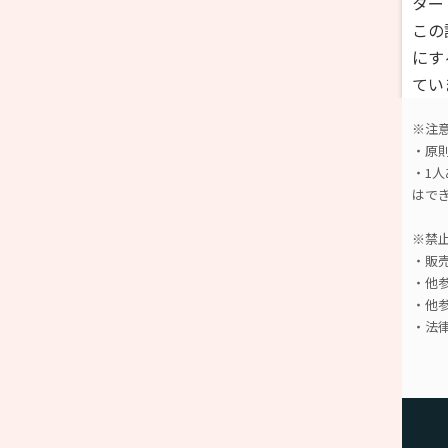
ター
この
にす
てい
※注
・原
・1
はで
※禁
・販
・他
・他
・法