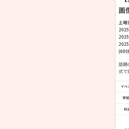
画
土曜
202
202
202
(
60
分
話題
式で
イベ
参
料