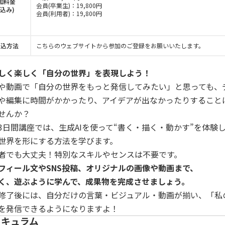
加料金
会員(卒業生)：
19,800
円
税込み)
会員(利用者)：
19,800
円
申込方法
こちらのウェブサイトから参加のご登録をお願いいたします。
しく楽しく「自分の世界」を表現しよう！
Sや動画で「自分の世界をもっと発信してみたい」と思っても、
や編集に時間がかかったり、アイデアが出なかったりすること
せんか？
3日間講座では、生成AIを使って“書く・描く・動かす”を体験
世界を形にする方法を学びます。
者でも大丈夫！特別なスキルやセンスは不要です。
フィール文やSNS投稿、オリジナルの画像や動画まで、
く、遊ぶように学んで、成果物を完成させましょう。
修了後には、自分だけの言葉・ビジュアル・動画が揃い、「私
を発信できるようになりますよ！
リキュラム