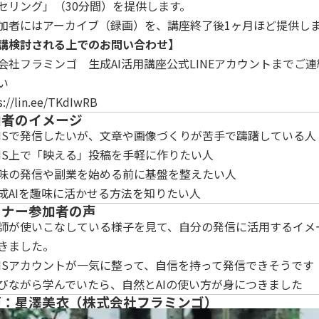
セリング」（30分間）を提供します。
加者にはアーカイブ（録画）を、講座終了後1ヶ月ほど提供し
講検討される上でのお問い合わせ】
会社フラミンゴ 生成AI活用講座公式LINEアカウントまでご連
い
s://lin.ee/TKdIwRB
加者のイメージ
NSで発信したいが、文章や画像づくりが苦手で躊躇している人
NS上で「映える」投稿を手軽に作りたい人
味の発信や副業を始める前に基盤を整えたい人
成AIを趣味に活かせる方法を知りたい人
ミナー参加者の声
師が使いこなしている様子を見て、自分の発信に活用するイメ
きました。
NSアカウントが一気に整って、自信を持って発信できそうです
びながら学んでいたら、自然とAIの使い方が身につきました
師：星澤美衣（株式会社フラミンゴ）