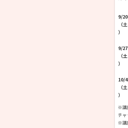
9/20
（土
）
9/27
（土
）
10/4
（土
）
※講
チャ
※講