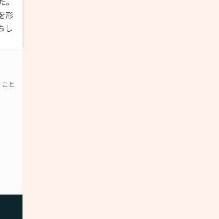
た。
を形
ちし
くこと