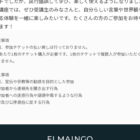
トでしたが、試行錯誤して学び、楽しく使えるようになりまし
講座では、ぜひ受講生のみなさんと、自分らしい言葉や世界観
る体験を一緒に楽しみたいです。たくさんの方のご参加をお待
ます！
意事項
則、参加チケットの払い戻しは行っておりません。
人あたり1枚のチケット購入が必要です。1枚のチケットで複数人が参加いただ
きません。
止事項
売、宣伝や宗教等の勧誘を目的とした参加
参加者から連絡先を聞き出す行為
参加者への迷惑行為や誹謗中傷するような行為
律及び公序良俗に反する行為
FLMAINGO