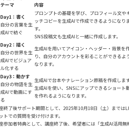
テーマ
内容
プロンプトの基礎を学び、プロフィール文や
Day1：書く
ッチコピーを生成AIで作成できるようになり
自分の言葉を生
す。
成AIで紡ぐ
SNS投稿文も生成AIと一緒に作成します。
Day2：描く
生成AIを用いてアイコン・ヘッダー・背景を
自分の世界を生
り、自分のアカウントを彩ることができるよ
成AIでビジュア
なります。
ル化する
Day3：動かす
生成AIで台本やナレーション原稿を作成しま
自分の物語を生
生成AIを使い、SNSにアップできるショート
成AIで動画にす
を作れるようになります。
る
座終了後サポート期間として、2025年10月18日（土）まではLI
ットでの質問を受け付けます。
座参加者特典として、講座終了後、希望者には「生成AI活用無