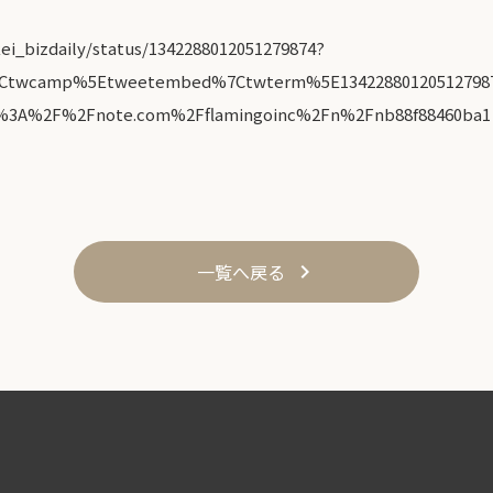
kei_bizdaily/status/1342288012051279874?
%7Ctwcamp%5Etweetembed%7Ctwterm%5E1342288012051279
s%3A%2F%2Fnote.com%2Fflamingoinc%2Fn%2Fnb88f88460ba1
一覧へ戻る
keyboard_arrow_right