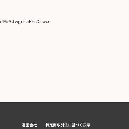
874%7Ctwgr%5E%7Ctwco
運営会社
特定商取引法に基づく表示