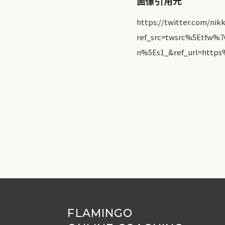
画像引用元
https://twitter.com/nik
ref_src=twsrc%5Etfw
n%5Es1_&ref_url=http
FLAMINGO