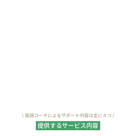
毎日続けられる。楽しく頑張れる。結果
が出る自社ウェブ教材
学習教材のほとんどが自社開発。
スマホ1つで、いつ
でも・どこでも、あなた専用の英語学習がスタート
できます。
日々の学習状況は見える化され、専属コ
ーチが進捗を毎日チェック。英語添削やチャットで
のやりとりを通じて、モチベーションが続く。初心
者には「やさしく続けられる安心感」を。中上級者
には「手応えのある実践力強化」を。
一人ひとりに
最適化された学習体験で、結果につなげます。
\ 英語コーチによるサポート内容は主に４つ /
提供するサービス内容