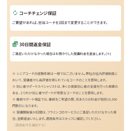
コーチチェンジ保証
autorenew
ご要望があれば、担当コーチを2回まで変更することができます。
30日間返金保証
ご満足いただけなかった場合はお預かりした受講料金を返金します。(※)
※ シニアコーチの経験年数は一様ではございません。弊社の社内評価制度に
おいて、受講者から高評価を得られているコーチのことを意味します。
※ 初心者サポートスペシャリストは、多くの英語初心者の支援を行った実績の
ある、とりわけ初心者サポートが得意なコーチのことを意味します。
※ 継続サポート保証では、継続をご希望の際、月あたりの料金が税別10,000
円割引になります。
※ 受講開始後30日間は、フラミンゴのサービスにご満足いただけなかった場
合、全額返金いたします。適用条件はスタッフに確認してください。
（適用条件を確認する）