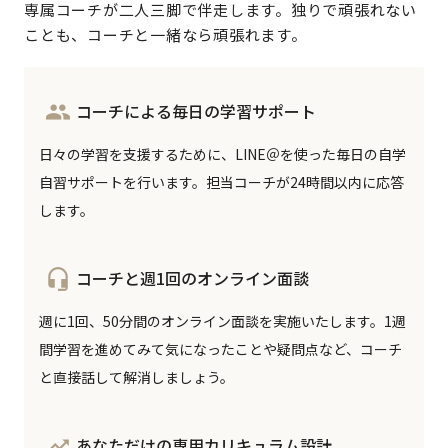
専属コーチが二人三脚で伴走します。独りで頑張れない
ことも、コーチと一緒なら頑張れます。
people
コーチによる毎日の学習サポート
日々の学習を支援するために、LINE＠を使った毎日の自学
自習サポートを行います。担当コーチが24時間以内に応答
します。
headset_mic
コーチと週1回のオンライン面談
週に1回、50分間のオンライン面談を実施いたします。1週
間学習を進めてみて気になったことや疑問点など、コーチ
と直接話して解消しましょう。
trending_up
あなただけの専用カリキュラム設計