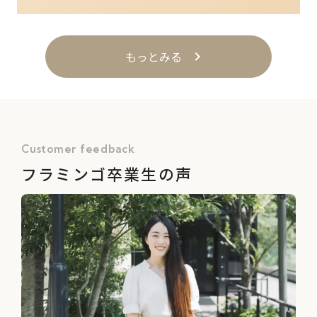
もっとみる
keyboard_arrow_right
Customer feedback
フラミンゴ卒業生の声