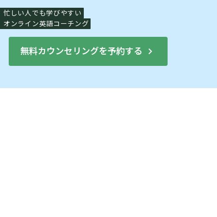
忙しい人でも学びやすい
オンライン英語コーチング
無料カウンセリングを予約する
keyboard_arrow_right