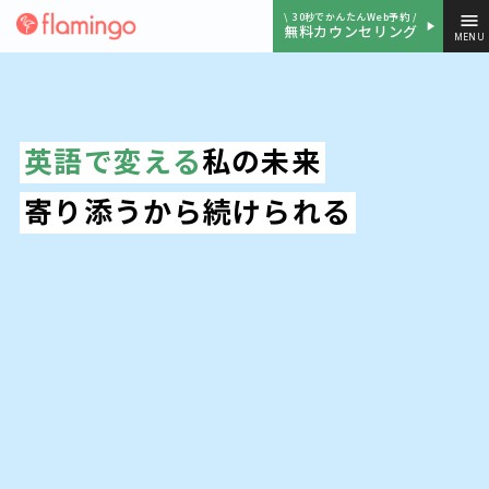
menu
\ 30秒でかんたんWeb予約 /
play_arrow
無料カウンセリング
MENU
英語で変える
私の未来
寄り添うから続けられる