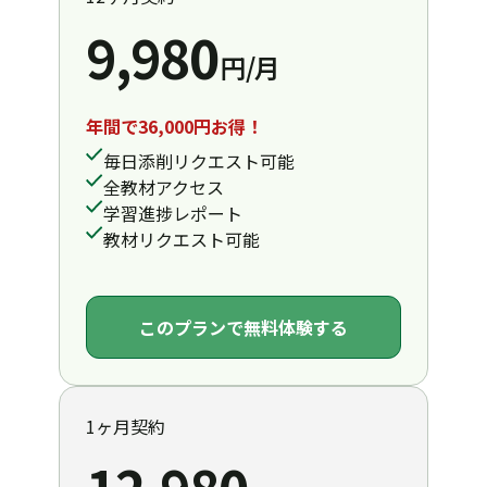
拝見しましたが、詳細に確認すべき点がいくつか
9,980
ありました。特に最近は中国の規制が厳しくなっ
円/月
ていて、海外再保険会社に対する要件も増えてい
ます。具体的にどの条項が気になっていますか？
年間で36,000円お得！
毎日添削リクエスト可能
ミカ: 一番大きいのは、責任制限条項です。文言が
全教材アクセス
かなり広範で、最新の規制を満たしているのか判
学習進捗レポート
断が難しくて。より限定的な表現を提案すべきか
教材リクエスト可能
確認したいんです。
エミリー: その点は同意します。現行の条項では規
このプランで無料体験する
制当局が受け入れない可能性があり、御社に余計
なリスクを与えてしまいます。境界が明確で、かつ
コンプライアンスにも沿った代替案を作成するこ
1ヶ月契約
とをお勧めします。