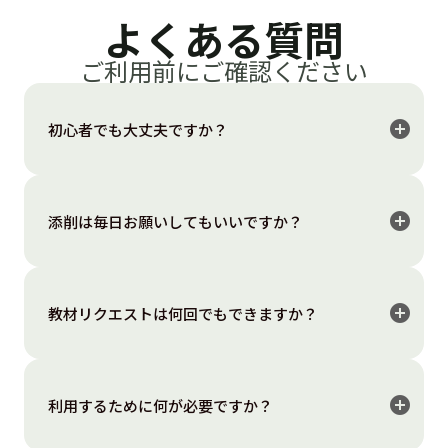
よくある質問
「とにかく回数をこなしたい」ならAI添削型、「発
音を根本から直したい」「一人だと続かない」なら
ご利用前にご確認ください
人の添削型が向いています。フラミンゴのシャドー
イングアプリは後者にあたり、プロの添削とやさし
add_circle
初心者でも大丈夫ですか？
い伴走で、毎日の継続をサポートします。
はい。大丈夫です。こちらのサービスは、初心者でも
楽しく取り組めるようにつくりました。
add_circle
添削は毎日お願いしてもいいですか？
困ったときはコーチに相談することもできるので、安
心してチャレンジしてみてください。
はい。大丈夫です。ぜひ毎日提出してください。
継続は力なり。一緒に毎日続けられるように頑張りま
add_circle
教材リクエストは何回でもできますか？
しょう。
教材リクエストは「1日1回まで」とさせていただいて
おります。
add_circle
利用するために何が必要ですか？
また、制作に2週間ほどお時間をいただきます。ご希望
の方は早めにご連絡ください。