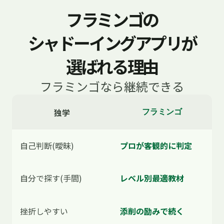
フラミンゴの
エミリー: 水曜で問題ありません。今日からアソシ
シャドーイングアプリが
エイトに詳細レビューに入らせますし、主要なコ
ンプライアンス項目については私が直接確認しま
選ばれる理由
す。修正案と要点のサマリーも併せて送付しま
す。
フラミンゴなら継続できる
ミカ: 助かります。いただいた修正案を社内の意見
独学
フラミンゴ
と統合して、交渉用のバージョンを仕上げます。
本当にありがとうございます。
自己判断(曖昧)
プロが客観的に判定
エミリー: こちらこそ。契約が規制審査を問題なく
通るよう、しっかりサポートします。社内で追加
自分で探す(手間)
レベル別最適教材
の懸念が出たら、いつでも相談してください。
挫折しやすい
添削の励みで続く