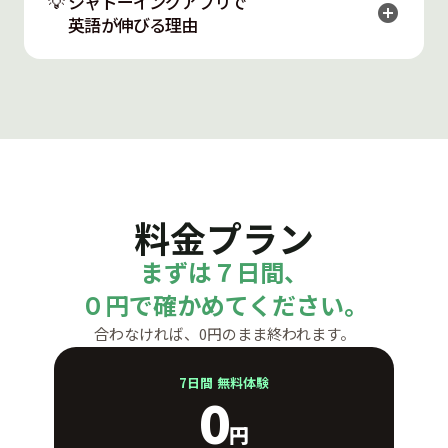
💡 シャドーイングアプリで
add_circle
regulated, and the contract must reflect
英語が伸びる理由
strict approval procedures. I can help draft
シャドーイングは、流れる英語音声を少し遅れて追
language that satisfies both local
いかけて声に出す学習法です。
requirements and your internal policies.
リスニングの土台づくりと発音改善に効果が高い一
Mika:
Thank you. In terms of timeline,
方、独学では「自分の発音が合っているか分からな
we’re aiming to finalize our comments by
い」「教材選びに迷う」「一人だと続かない」とい
next Friday. Would your team be able to
う壁にぶつかりがちです。
review the full draft and send us a revised
料金プラン
proposal by Wednesday?
シャドーイングアプリを使えば、教材選び・音声再
生・録音・提出までがスマホ1つで完結します。
Emily:
Wednesday works. I’ll arrange for
まずは７日間、
さらにフラミンゴのシャドーイングアプリは、AIで
our associate to start a detailed review
０円で確かめてください。
はなくプロの英語コーチが24時間以内に添削するた
today, and I’ll personally check the key
合わなければ、0円のまま終われます。
め、リンキング（音の連結）や脱落など、自分では
compliance points. We’ll send you a
気づけない癖を具体的に指摘してもらえます。
summary along with the proposed
7日間 無料体験
0
revisions.
「毎日続けられる仕組み」と「正しいフィードバッ
Mika:
Perfect. Once we receive your
円
ク」がそろうことで、シャドーイングは初心者でも