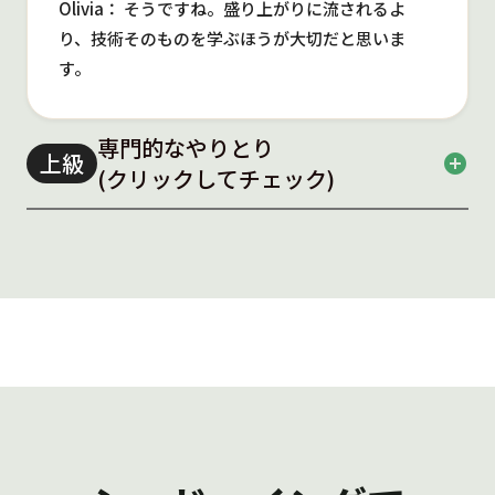
Olivia： そうですね。盛り上がりに流されるよ
り、技術そのものを学ぶほうが大切だと思いま
す。
専門的なやりとり
上級
add_circle
(クリックしてチェック)
Reinsurance Advice Discussion
保険・金融
336語
Mika:
So, Emily, I’d like to move on to the