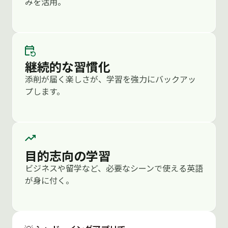
みを活用。
meet the requirements of the latest
regulation. I’d like to confirm whether we
should propose narrower language.
Emily:
I agree. The current clause may not
satisfy the regulator, and it could expose
継続的な習慣化
your company to unnecessary risks. I
添削が届く楽しさが、学習を強力にバックアッ
would recommend drafting an alternative
プします。
version with clearer boundaries and
stronger compliance alignment.
Mika:
That sounds reasonable. Another
point is the confidentiality provision,
目的志向の学習
particularly how client data may be shared
ビジネスや留学など、必要なシーンで使える英語
across borders. Our internal compliance
が身に付く。
team raised concerns about potential
conflicts with China’s data security law.
Emily:
Yes, that’s a critical issue. Cross-
border data transfer has become heavily