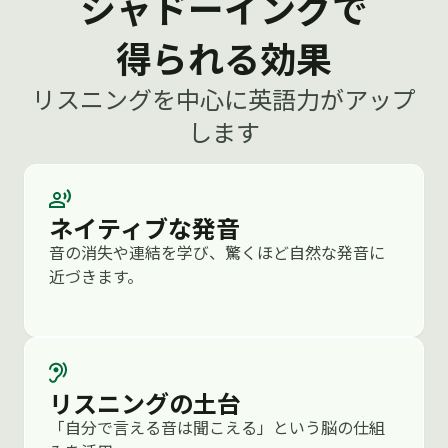
シャドーイングで
main topic—the reinsurance contract for
得られる効果
our China branch. We’re reviewing the
draft agreement from the local partner,
リスニングを中心に英語力がアップ
and there are a few clauses we need
します
expert advice on. I’d like to hear your initial
thoughts.
Emily:
Of course. I briefly skimmed the
documents you shared, and I noticed
ネイティブな発音
some areas that may require closer
音の消失や連結を学び、驚くほど自然な発音に
attention. The regulatory environment in
近づきます。
China has tightened recently, especially
around foreign reinsurers. Could you tell
me which sections concern you the most?
Mika:
The biggest issue is the liability
リスニングの土台
limitation clause. The wording seems
「自分で言える音は聞こえる」という脳の仕組
unusually broad, and I’m not sure it would