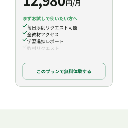
12,980
円/月
ミカ: 分かりました。もうひとつは、機密保持条項
です。特に、クライアントデータの越境移転の扱
いについて、社内コンプライアンスチームが中国
まずお試しで使いたい方へ
のデータセキュリティ法との整合性を懸念してい
毎日添削リクエスト可能
ます。
全教材アクセス
学習進捗レポート
教材リクエスト
エミリー: おっしゃる通り重要なポイントです。越
境データ移転は非常に規制が厳しくなっているの
で、契約書にも厳格な承認手続きを反映させる必
このプランで無料体験する
要があります。御社の内部規程とも整合する表現
を私の方で提案できます。
ミカ: ありがとうございます。タイムラインとして
は、来週金曜までに社内でコメントを固めたいで
す。水曜までにエミリーさんのチームで契約全体
をレビューして、修正案をいただくことは可能で
しょうか？