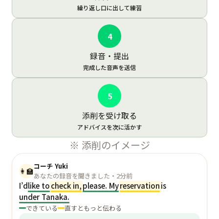
繰り返し口に出して練習
4
録音・提出
完成した音声を送信
5
添削を受け取る
アドバイスを次に活かす
※ 添削のイメージ
コーチ Yuki
👩‍🏫
あなたの録音を聞きました・2分前
I’d
like to
check in,
please. My
reservation
is
under Tanaka.
できている
直すともっと伝わる