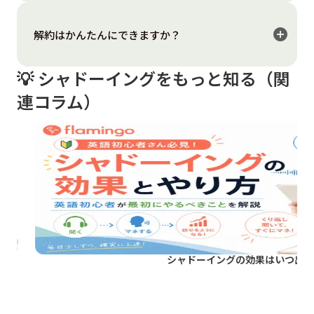
LINEログインできるアカウントおよび端末が必須で
す。
add_circle
解約はかんたんにできますか？
端末は、スマートフォン、パソコン、タブレットのい
ずれからでもご利用いただけます。
シャドーイングアプリの解約は簡単です。公式LINEか
💡 シャドーイングをもっと知る（関
ら「終了希望」とご連絡いただけましたら、すぐに対
連コラム）
応させていただきます。
・月額プランをご利用の場合
翌月の自動更新を停止されたいとき、前月25日までに
ご連絡いただけますと幸いです。
例）2026年7月25日までに、2026年8月の契約更新を
希望しない旨をご連絡ください。
・年間プランをご利用の場合
翌年の自動更新を停止されたいとき、契約終了7日前ま
シャドーイングの効果はいつ出る？
でにご連絡いただけますと幸いです。
例）2026年7月31日までに、2026年8月7日からの契約
の更新を希望しない旨をご連絡ください。