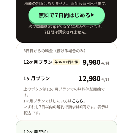
revisions, we’ll consolidate them with
挫折せずに継続できます。
機能の制限はありません。添削も毎日出せます。
internal feedback and prepare the version
無料で7日間はじめる
▶
for negotiation. I appreciate your support
on this.
次の画面はStripeの安全な決済ページです。
7日間は請求されません。
Emily:
My pleasure. I’m confident we can
strengthen the agreement and ensure it
passes regulatory scrutiny. Just let me
8日目からの料金（続ける場合のみ）
know if anything else comes up during
9,980
12ヶ月プラン
年36,000円お得
円/月
your internal discussions.
ミカ: さて、エミリーさん。そろそろ本題の、中国
12,980
1ヶ月プラン
円/月
拠点の再保険契約についてお話ししたいと思いま
上のボタンは12ヶ月プランでの無料体験開始で
す。現地パートナーから送られてきた契約書案を
す。
精査しており、いくつか専門的な助言が必要な条
1ヶ月プランで試したい方は
こちら
。
いずれも
7日以内の解約で請求は0円です。
表示は
項があります。まずはエミリーさんの見解を伺い
税込です。
たいです。
12ヶ月契約
エミリー: もちろんです。いただいた資料を簡単に