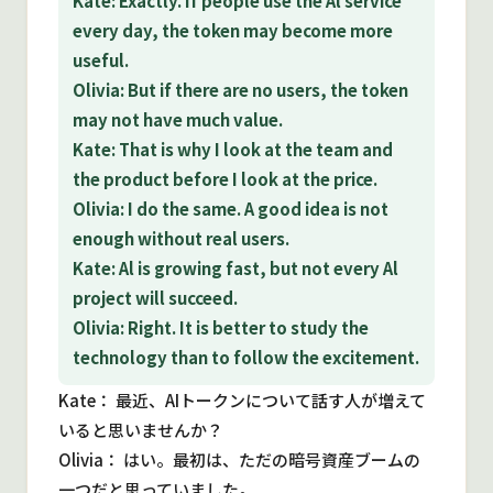
Kate: Exactly. If people use the Al service
every day, the token may become more
useful.
Olivia: But if there are no users, the token
may not have much value.
Kate: That is why I look at the team and
the product before I look at the price.
Olivia: I do the same. A good idea is not
enough without real users.
Kate: Al is growing fast, but not every Al
project will succeed.
Olivia: Right. It is better to study the
technology than to follow the excitement.
Kate： 最近、AIトークンについて話す人が増えて
いると思いませんか？
Olivia： はい。最初は、ただの暗号資産ブームの
一つだと思っていました。