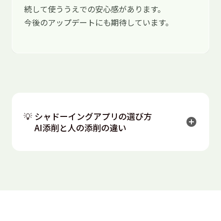
続して使ううえでの安心感があります。
今後のアップデートにも期待しています。
💡 シャドーイングアプリの選び方
add_circle
AI添削と人の添削の違い
シャドーイングアプリは、大きく「AI添削型」と
「人（プロ）添削型」に分かれます。AI添削は発話
速度や音の一致度を数値化するのが得意で、安く何
度でも使えます。一方、人による添削は、LとRの混
同やリズムのズレといった個別の課題について、原
因と直し方まで説明できるのが強みです。