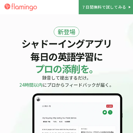
７日間無料で試してみる
play_arrow
新登場
シャドーイングアプリ
毎日の英語学習に
プロの添削を。
録音して提出するだけ。
24時間以内
にプロからフィードバックが届く。