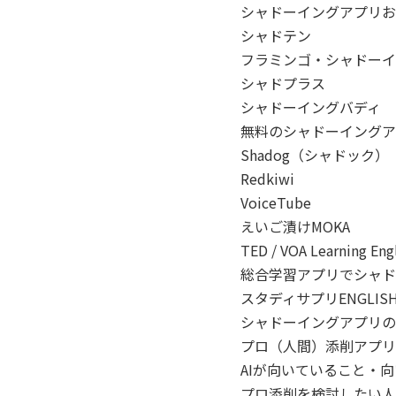
シャドーイングアプリお
シャドテン
フラミンゴ・シャドーイ
シャドプラス
シャドーイングバディ
無料のシャドーイングア
Shadog（シャドック
Redkiwi
VoiceTube
えいご漬けMOKA
TED / VOA Learning Eng
総合学習アプリでシャド
スタディサプリENGLIS
シャドーイングアプリの
プロ（人間）添削アプリ
AIが向いていること・
プロ添削を検討したい人