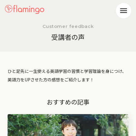
menu
Customer feedback
受講者の声
ひと足先に一生使える英語学習の習慣と学習理論を身につけ、
英語力をUPさせた方の感想をご紹介します！
おすすめの記事